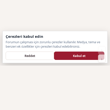
Çerezleri kabul edin
Forumun çalışması için zorunlu çerezler kullanılır. Medya, tema ve
benzeri ek özellikler için çerezleri kabul edebilirsiniz.
↑
Reddet
Kabul et
↓
Forumtagram
F
SISTEM BILGILENDIRMESI
Forumtagram.com, hazır sistemlerin sınırlayıcı yapısından
sıyrılarak, tamamen sitemize özel olarak geliştirilen Artan Forum
(Özel PHP) altyapısına geçiş yapmıştır. Türkiye'nin bağımsız ve