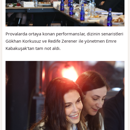
Provalarda ortaya konan performanslar, dizinin senaristleri
Gökhan Korkusuz ve Redife Zerener ile yönetmen Emre
Kabakuşak’tan tam not aldı.