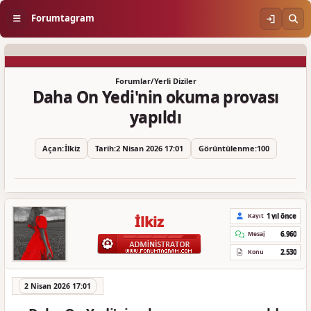
Forumtagram
Forumlar
/
Yerli Diziler
Daha On Yedi'nin okuma provası
yapıldı
Açan:
İlkiz
Tarih:
2 Nisan 2026 17:01
Görüntülenme:
100
1 yıl önce
Kayıt
İlkiz
6.960
Mesaj
2.530
Konu
2 Nisan 2026 17:01