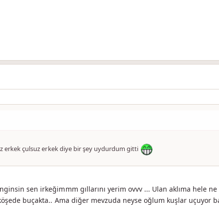
sız erkek çulsuz erkek diye bir şey uydurdum gitti
insin sen irkeğimmm gıllarını yerim ovvv ... Ulan aklıma hele ne 
e köşede buçakta.. Ama diğer mevzuda neyse oğlum kuşlar uçuyor 