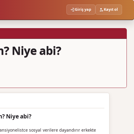
Giriş yap
Kayıt ol
n? Niye abi?
n? Niye abi?
ansiyonelistce sosyal verilere dayandırır erkekte