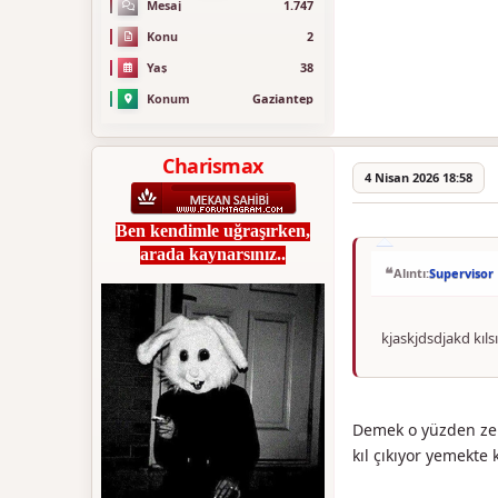
Mesaj
1.747
Konu
2
Yaş
38
Konum
Gaziantep
Charismax
4 Nisan 2026 18:58
Ben kendimle uğraşırken,
arada kaynarsınız..
Alıntı:
Supervisor
kjaskjdsdjakd kıl
Demek o yüzden zeng
kıl çıkıyor yemekt