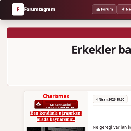
F
Forumtagram
Forum
Ne
Erkekler ba
Charismax
4 Nisan 2026 18:30
Ben kendimle uğraşırken,
arada kaynarsınız..
Ne gereği var lan k