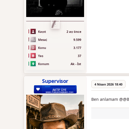
C
Kayıt
2 ay önce
Mesaj
9.599
Konu
3.177
Yaş
37
Konum
Ak - İst
Supervisor
4 Nisan 2026 18:40
Ben anlamam @@Bil