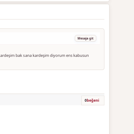
Mesaja git
ın kardeşim bak sana kardeşim diyorum ens kabusun
0
beğeni