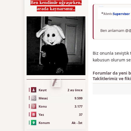
Ben kendimle uğraşırken,
arada kaynarsınız..
Alıntı:
Supervisor
Ben anlamam @@Bi
Biz onunla seviştik
kabusun olurum se
Forumlar da yeni bi
Taklitlerimiz ve fik
C
Kayıt
2 ay önce
Mesaj
9.599
Konu
3.177
Yaş
37
Konum
Ak - İst