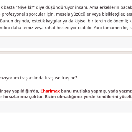
, ilk başta "Niye ki?" diye düşündürüyor insanı. Ama erkeklerin baca
kle profesyonel sporcular için, mesela yüzücüler veya bisikletçiler, 
. Bunun dışında, estetik kaygılar ya da kişisel bir tercih de önemli;
dini daha temiz veya rahat hissediyor olabilir. Yani tamamen kişisel
yazıyorum traş aslında tıraş ise traş ne?
r şey yapıldığın'da,
Charimax
bunu mutlaka yapmış, yada yazmışt
ir hırsızlarımız çoktur. Bizim olmadığımız yerde kendilerini yücelti