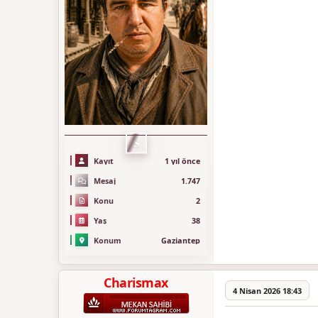
S
Kayıt
1 yıl önce
Mesaj
1.747
Konu
2
Yaş
38
Konum
Gaziantep
Charismax
4 Nisan 2026 18:43