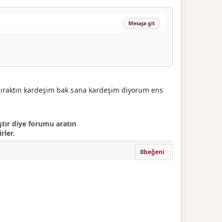
Mesaja git
 bıraktın kardeşim bak sana kardeşim diyorum ens
ır diye forumu aratın
rler.
0
beğeni