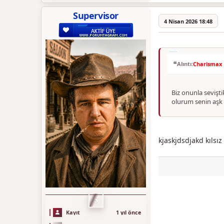
Supervisor
4 Nisan 2026 18:48
Alıntı:
Charismax
Biz onunla sevişt
olurum senin aş
kjaskjdsdjakd kılsı
S
Kayıt
1 yıl önce