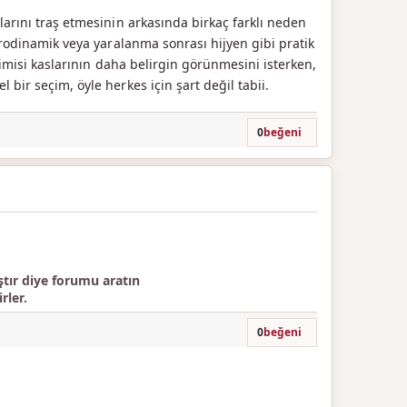
klarını traş etmesinin arkasında birkaç farklı neden
aerodinamik veya yaralanma sonrası hijyen gibi pratik
 kimisi kaslarının daha belirgin görünmesini isterken,
 bir seçim, öyle herkes için şart değil tabii.
0
beğeni
ır diye forumu aratın
rler.
0
beğeni