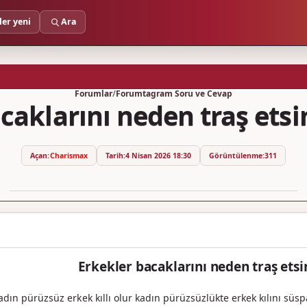
ler yeni
Ara
Forumlar
/
Forumtagram Soru ve Cevap
caklarını neden traş etsi
Açan:
Charismax
Tarih:
4 Nisan 2026 18:30
Görüntülenme:
311
Erkekler bacaklarını neden traş etsi
adın pürüzsüz erkek kıllı olur kadın pürüzsüzlükte erkek kılını süsp