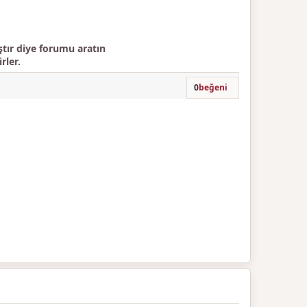
ır diye forumu aratın
rler.
0
beğeni