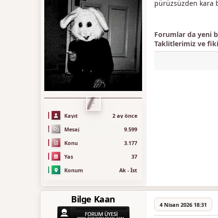
pürüzsüzden kara b
Forumlar da yeni bi
Taklitlerimiz ve fik
C
Kayıt
2 ay önce
Mesaj
9.599
Konu
3.177
Yaş
37
Konum
Ak - İst
Bilge Kaan
4 Nisan 2026 18:31