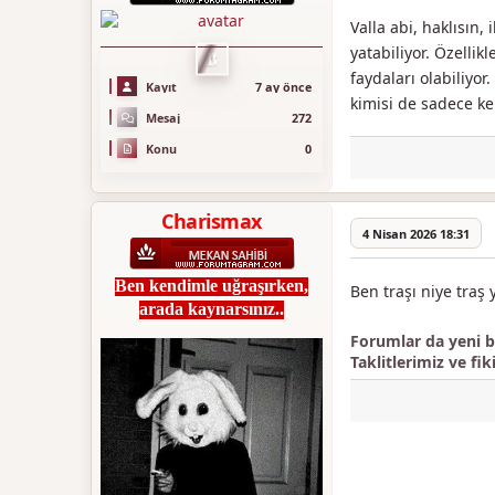
Valla abi, haklısın
yatabiliyor. Özelli
B
faydaları olabiliyor
Kayıt
7 ay önce
kimisi de sadece ken
Mesaj
272
Konu
0
Charismax
4 Nisan 2026 18:31
Ben kendimle uğraşırken,
Ben traşı niye traş 
arada kaynarsınız..
Forumlar da yeni bi
Taklitlerimiz ve fik