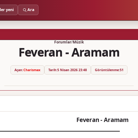
ler yeni
Ara
Forumlar
/
Müzik
Feveran - Aramam
Açan:
Charismax
Tarih:
5 Nisan 2026 23:48
Görüntülenme:
51
Feveran - Aramam