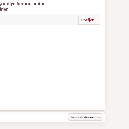
ır diye forumu aratın
rler.
0
beğeni
Forum listesine dön