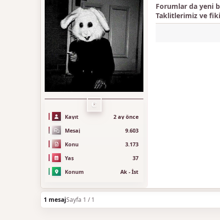
Forumlar da yeni bi
Taklitlerimiz ve fik
C
Kayıt
2 ay önce
Mesaj
9.603
Konu
3.173
Yaş
37
Konum
Ak - İst
1 mesaj
Sayfa 1 / 1