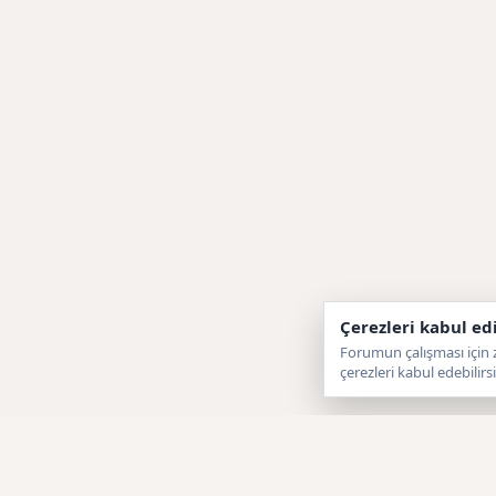
Çerezleri kabul ed
Forumun çalışması için z
çerezleri kabul edebilirsi
Forumtagram
F