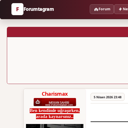
F
Forumtagram
Forum
Ne
Charismax
5 Nisan 2026 23:48
Ben kendimle uğraşırken,
arada kaynarsınız..