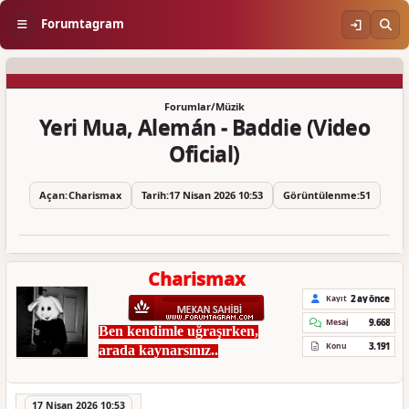
Forumtagram
Forumlar
/
Müzik
Yeri Mua, Alemán - Baddie (Video
Oficial)
Açan:
Charismax
Tarih:
17 Nisan 2026 10:53
Görüntülenme:
51
Charismax
2 ay önce
Kayıt
9.668
Mesaj
Ben kendimle uğraşırken,
3.191
Konu
arada kaynarsınız..
17 Nisan 2026 10:53