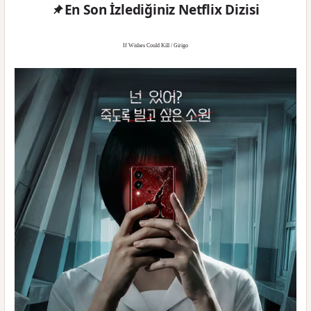
En Son İzlediğiniz Netflix Dizisi
If Wishes Could Kill / Girigo