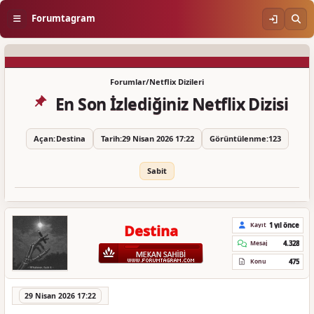
Forumtagram
Forumlar
/
Netflix Dizileri
En Son İzlediğiniz Netflix Dizisi
Açan:
Destina
Tarih:
29 Nisan 2026 17:22
Görüntülenme:
123
Sabit
1 yıl önce
Kayıt
Destina
4.328
Mesaj
475
Konu
29 Nisan 2026 17:22