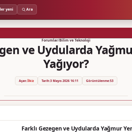
ler yeni
Ara
Forumlar
/
Bilim ve Teknoloji
egen ve Uydularda Yağmu
Yağıyor?
Açan:
İlkiz
Tarih:
3 Mayıs 2026 16:11
Görüntülenme:
53
Farklı Gezegen ve Uydularda Yağmur Yer