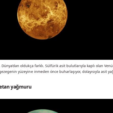
 Dünya’dan oldukça farklı. Sülfürik asit bulutlarıyla kaplı olan Venü
gezegenin yüzeyine inmeden önce buharlaşıyor, dolayısıyla asit yağ
 metan yağmuru