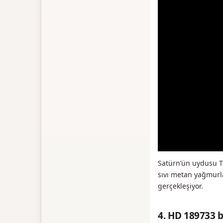
Satürn’ün uydusu Ti
sıvı metan yağmurla
gerçekleşiyor.
4. HD 189733 