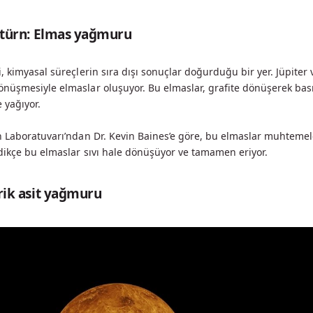
Satürn: Elmas yağmuru
, kimyasal süreçlerin sıra dışı sonuçlar doğurduğu bir yer. Jüpiter
nüşmesiyle elmaslar oluşuyor. Bu elmaslar, grafite dönüşerek bası
 yağıyor.
n Laboratuvarı’ndan Dr. Kevin Baines’e göre, bu elmaslar muhteme
dikçe bu elmaslar sıvı hale dönüşüyor ve tamamen eriyor.
ürik asit yağmuru