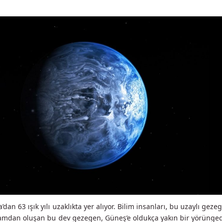
dan 63 ışık yılı uzaklıkta yer alıyor. Bilim insanları, bu uzaylı g
Camdan oluşan bu dev gezegen, Güneş’e oldukça yakın bir yörüngede 