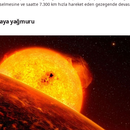
selmesine ve saatte 7.300 km hızla hareket eden gezegende deva
Kaya yağmuru