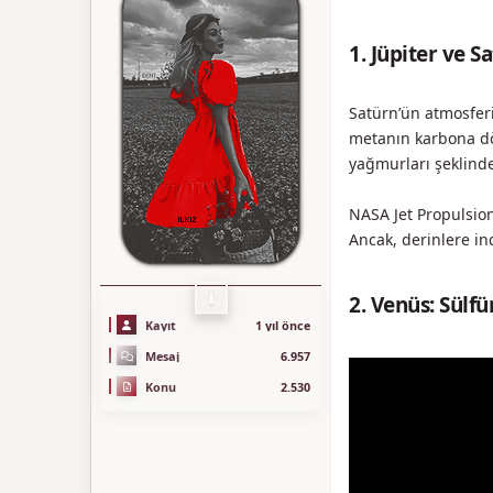
1. Jüpiter ve 
Satürn’ün atmosferi
metanın karbona dö
yağmurları şeklinde
NASA Jet Propulsio
Ancak, derinlere in
İ
2. Venüs: Sülf
Kayıt
1 yıl önce
Mesaj
6.957
Konu
2.530