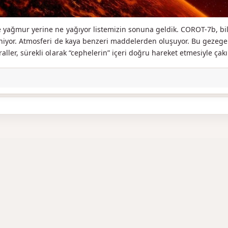
 yağmur yerine ne yağıyor listemizin sonuna geldik. COROT-7b, bili
iniyor. Atmosferi de kaya benzeri maddelerden oluşuyor. Bu geze
aller, sürekli olarak “cephelerin” içeri doğru hareket etmesiyle çak