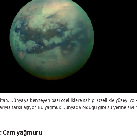
tan, Dünya’ya benzeyen bazı özelliklere sahip. Özellikle yüzeyi vol
rıyla farklılaşıyor. Bu yağmur, Dünya’da olduğu gibi su yerine sıvı
b: Cam yağmuru