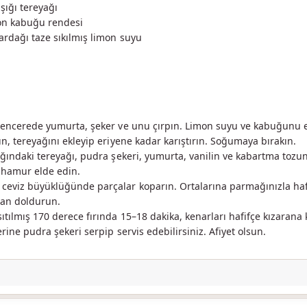
şığı tereyağı
on kabuğu rendesi
ardağı taze sıkılmış limon suyu
tencerede yumurta, şeker ve unu çırpın. Limon suyu ve kabuğunu ekl
ın, tereyağını ekleyip eriyene kadar karıştırın. Soğumaya bırakın.
ığındaki tereyağı, pudra şekeri, yumurta, vanilin ve kabartma tozu
r hamur elde edin.
eviz büyüklüğünde parçalar koparın. Ortalarına parmağınızla haf
an doldurun.
tılmış 170 derece fırında 15–18 dakika, kenarları hafifçe kızarana 
erine pudra şekeri serpip servis edebilirsiniz. Afiyet olsun.