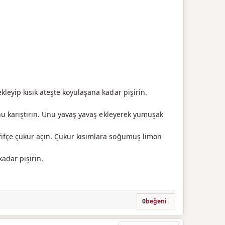
eyip kısık ateşte koyulaşana kadar pişirin.
nu karıştırın. Unu yavaş yavaş ekleyerek yumuşak
ifçe çukur açın. Çukur kısımlara soğumuş limon
kadar pişirin.
0
beğeni