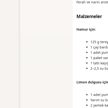
Ferah ve narin arom
Malzemeler
Hamur için:
125 g terey
1 çay bard
1 adet yu
1 paket van
1 tatlı kaş
2–2,5 su ba
Limon dolgusu için
1 adet yu
Yarım su b
2 yemek ka