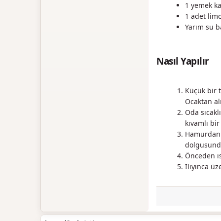
1 yemek ka
1 adet lim
Yarım su b
Nasıl Yapılır
Küçük bir 
Ocaktan al
Oda sıcakl
kıvamlı bi
Hamurdan c
dolgusund
Önceden ısı
Ilıyınca üz