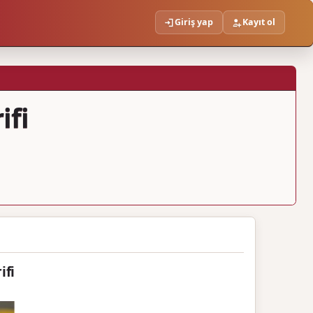
Giriş yap
Kayıt ol
ifi
ifi