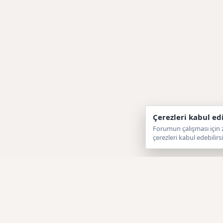
Çerezleri kabul ed
Forumun çalışması için z
çerezleri kabul edebilirsi
Forumtagram
F