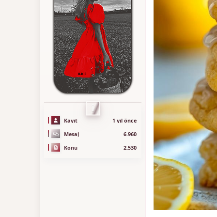
İ
Kayıt
1 yıl önce
Mesaj
6.960
Konu
2.530