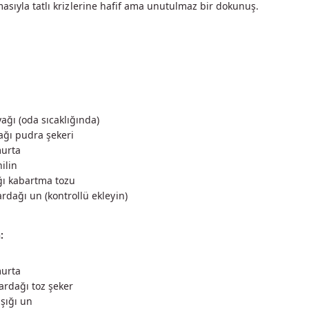
asıyla tatlı krizlerine hafif ama unutulmaz bir dokunuş.
ağı (oda sıcaklığında)
ağı pudra şekeri
murta
ilin
ığı kabartma tozu
rdağı un (kontrollü ekleyin)
:
murta
ardağı toz şeker
şığı un