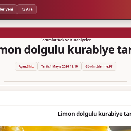
ler yeni
Ara
Forumlar
/
Kek ve Kurabiyeler
mon dolgulu kurabiye tar
Açan:
İlkiz
Tarih:
4 Mayıs 2026 18:10
Görüntülenme:
98
Limon dolgulu kurabiye tar