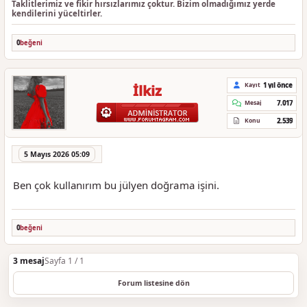
Taklitlerimiz ve fikir hırsızlarımız çoktur. Bizim olmadığımız yerde
kendilerini yüceltirler.
0
beğeni
1 yıl önce
Kayıt
İlkiz
7.017
Mesaj
2.539
Konu
5 Mayıs 2026 05:09
Ben çok kullanırım bu jülyen doğrama işini.
0
beğeni
3 mesaj
Sayfa 1 / 1
Forum listesine dön