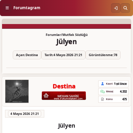
Forumtagram
Forumlar
/
Mutfak Sözlüğü
Jülyen
Açan:
Destina
Tarih:
4 Mayıs 2026 21:21
Görüntülenme:
78
1 yıl önce
Kayıt
Destina
4.332
Mesaj
475
Konu
4 Mayıs 2026 21:21
Jülyen