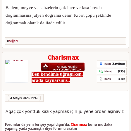
Badem, meyve ve sebzelerin çok ince ve kısa boyda
doğranmasına jülyen doğrama denir. Kibrit çöpü şeklinde
doğranmak olarak da ifade edilir.
0
beğeni
Charismax
2 ay önce
Kayıt
9.716
Mesaj
Ben kendimle uğraşırken,
3.202
Konu
arada kaynarsınız..
4 Mayıs 2026 21:45
Ağaç çok yonttuk kazık yapmak için jülyene ordan aşinayız
Forumlar da yeni bir şey yapıldığın'da,
Charimax
bunu mutlaka
yapmış, yada yazmıştır diye forumu aratın