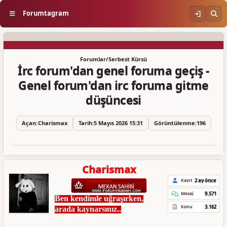
Forumtagram
Forumlar
/
Serbest Kürsü
İrc forum'dan genel foruma geçiş -
Genel forum'dan irc foruma gitme
düşüncesi
Açan:
Charismax
Tarih:
5 Mayıs 2026 15:31
Görüntülenme:
196
Charismax
2 ay önce
Kayıt
9.571
Mesaj
Ben kendimle uğraşırken,
3.162
Konu
arada kaynarsınız..