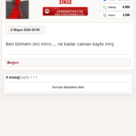
İlkiz
6.950
Mesaj
2.530
Konu
6 Mayıs 2026 05:05
Ben bilmem inci mirci … ne kadar zaman kaybı imiş
0
beğeni
4 mesaj
Sayfa 1 / 1
Forum listesine dön