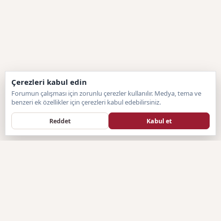
Çerezleri kabul edin
Forumun çalışması için zorunlu çerezler kullanılır. Medya, tema ve
benzeri ek özellikler için çerezleri kabul edebilirsiniz.
Reddet
Kabul et
Forumtagram
F
SISTEM BILGILENDIRMESI
Forumtagram.com, hazır sistemlerin sınırlayıcı yapısından
sıyrılarak, tamamen sitemize özel olarak geliştirilen Artan Forum