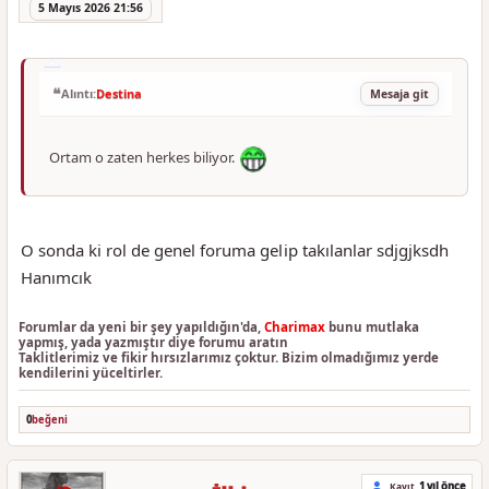
5 Mayıs 2026 21:56
Alıntı:
Destina
Mesaja git
Ortam o zaten herkes biliyor.
O sonda ki rol de genel foruma gelip takılanlar sdjgjksdh
Hanımcık
Forumlar da yeni bir şey yapıldığın'da,
Charimax
bunu mutlaka
yapmış, yada yazmıştır diye forumu aratın
Taklitlerimiz ve fikir hırsızlarımız çoktur. Bizim olmadığımız yerde
kendilerini yüceltirler.
0
beğeni
1 yıl önce
Kayıt