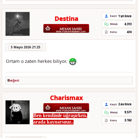
1 yıl önce
Kayıt
Destina
4.313
Mesaj
474
Konu
5 Mayıs 2026 21:25
Ortam o zaten herkes biliyor.
0
beğeni
Charismax
2 ay önce
Kayıt
9.571
Mesaj
Ben kendimle uğraşırken,
3.162
Konu
arada kaynarsınız..