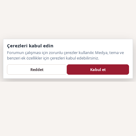
Çerezleri kabul edin
Forumun çalışması için zorunlu çerezler kullanılır. Medya, tema ve
benzeri ek özellikler için çerezleri kabul edebilirsiniz.
Reddet
Kabul et
Forumtagram
F
SISTEM BILGILENDIRMESI
Forumtagram.com, hazır sistemlerin sınırlayıcı yapısından
sıyrılarak, tamamen sitemize özel olarak geliştirilen Artan Forum
(Özel PHP) altyapısına geçiş yapmıştır. Türkiye'nin bağımsız ve