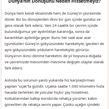
Dünya’nın Dönüşünü Neden Hissetmeyiz?
Dünya hem kendi ekseninde hem de Güneş’in çevresinde
döner. Biz bu dönüşlerden ilkini bir gün içinde gündüz ve
gece olarak fark ederiz. Yani 24 saatlik bir çevrim içinde
bulunduğumuz yer aydınlıktan karanlığa, sonra da
karanlıktan aydınlığa geçer. Bunu her saat azar azar
(gündüzleri Güneş’in gökyüzündeki hareketiyle, geceleri de
aynı gökyüzündeki yıldızların hareketiyle) görürüz.
Dünya’nın ikinci dönme hareketini de yıl boyunca doğada
ve çevremizde mevsimden mevsime değişen olaylar olarak
fark ederiz.
Aslında bu sorunun yanıtı yukarıda hız karşılaştırması
yapılan “uçak”ta gizlidir. Uçakta saatte 1.000 kilometre hızla
havada ilerlerken de yolcular hiçbir şey hissetmez.
Koltuklarından kalkıp koridorda rahatça yürürler; kabin
görevlileri de rahatça servis yapar. Çünkü uçağın içindeki