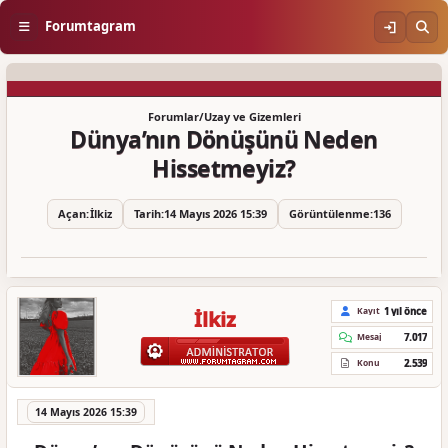
Forumtagram
Forumlar
/
Uzay ve Gizemleri
Dünya’nın Dönüşünü Neden
Hissetmeyiz?
Açan:
İlkiz
Tarih:
14 Mayıs 2026 15:39
Görüntülenme:
136
1 yıl önce
Kayıt
İlkiz
7.017
Mesaj
2.539
Konu
14 Mayıs 2026 15:39