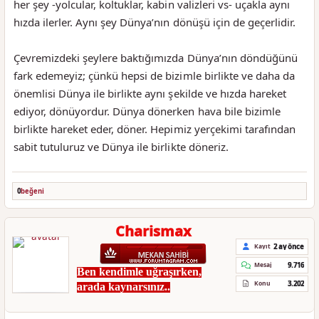
her şey -yolcular, koltuklar, kabin valizleri vs- uçakla aynı
hızda ilerler. Aynı şey Dünya’nın dönüşü için de geçerlidir.
Çevremizdeki şeylere baktığımızda Dünya’nın döndüğünü
fark edemeyiz; çünkü hepsi de bizimle birlikte ve daha da
önemlisi Dünya ile birlikte aynı şekilde ve hızda hareket
ediyor, dönüyordur. Dünya dönerken hava bile bizimle
birlikte hareket eder, döner. Hepimiz yerçekimi tarafından
sabit tutuluruz ve Dünya ile birlikte döneriz.
0
beğeni
Charismax
2 ay önce
Kayıt
9.716
Mesaj
Ben kendimle uğraşırken,
3.202
Konu
arada kaynarsınız..