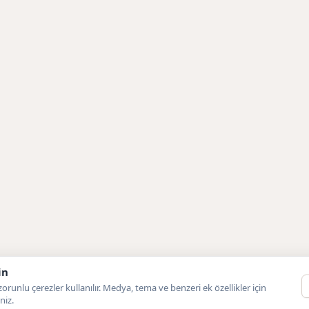
in
orunlu çerezler kullanılır. Medya, tema ve benzeri ek özellikler için
niz.