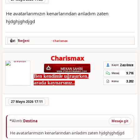
He avatarlarımızın kenarlarından anladım zaten
hjdghjghdjgd
👍
1
1
beğeni
·
Charismax
Charismax
2 ay önce
Kayıt
9.716
Mesaj
Ben kendimle uğraşırken,
3.202
Konu
arada kaynarsınız..
27 Mayıs 2026 17:11
Alıntı:
Destina
Mesaja git
He avatarlarımızın kenarlarından anladım zaten hjdghjghdjgd