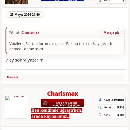
2
Konu
25 Mayıs 2026 21:40
Alıntı:
Charismax
Mesaja git
Vbulletin 3 artan foruma taşınır... Bak bu teklifim 6 ay geçerli
demedii deme asım
7 ay sonra yazarım
0
beğeni
Charismax
2 ay önce
Kayıt
9.716
Mesaj
Ben kendimle uğraşırken,
3.202
Konu
arada kaynarsınız..