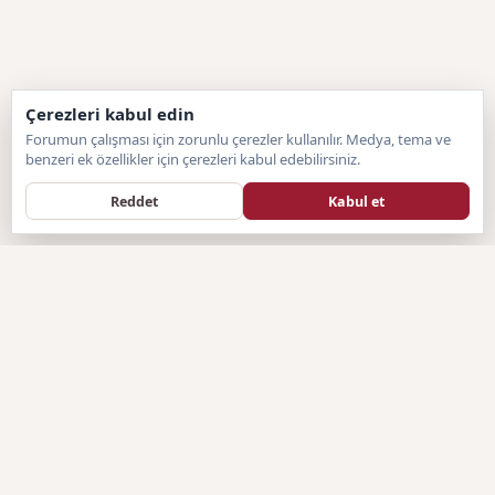
Çerezleri kabul edin
Forumun çalışması için zorunlu çerezler kullanılır. Medya, tema ve
benzeri ek özellikler için çerezleri kabul edebilirsiniz.
Reddet
Kabul et
Forumtagram
F
SISTEM BILGILENDIRMESI
Forumtagram.com, hazır sistemlerin sınırlayıcı yapısından
sıyrılarak, tamamen sitemize özel olarak geliştirilen Artan Forum
(Özel PHP) altyapısına geçiş yapmıştır. Türkiye'nin bağımsız ve
topluluk odaklı genel forum platformu olan Forumtagram, kendi
yerli ve özel yazılım mimarisiyle üyelerine çok daha hızlı, güvenli