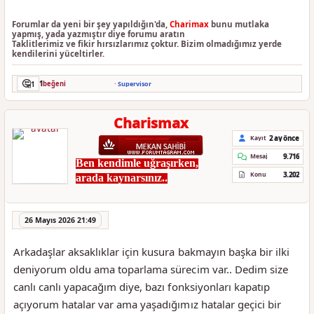
Forumlar da yeni bir şey yapıldığın'da,
Charimax
bunu mutlaka
yapmış, yada yazmıştır diye forumu aratın
Taklitlerimiz ve fikir hırsızlarımız çoktur. Bizim olmadığımız yerde
kendilerini yüceltirler.
🤔
1
1
beğeni
·
Supervisor
Charismax
2 ay önce
Kayıt
9.716
Mesaj
Ben kendimle uğraşırken,
3.202
Konu
arada kaynarsınız..
26 Mayıs 2026 21:49
Arkadaşlar aksaklıklar için kusura bakmayın başka bir ilki
deniyorum oldu ama toparlama sürecim var.. Dedim size
canlı canlı yapacağım diye, bazı fonksiyonları kapatıp
açıyorum hatalar var ama yaşadığımız hatalar geçici bir