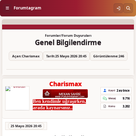
Forumtagram
Forumlar
/
Forum Duyuruları
Genel Bilgilendirme
Açan:
Charismax
Tarih:
25 Mayıs 2026 20:45
Görüntülenme:
246
Charismax
2 ay önce
Kayıt
9.716
Mesaj
Ben kendimle uğraşırken,
3.202
Konu
arada kaynarsınız..
25 Mayıs 2026 20:45