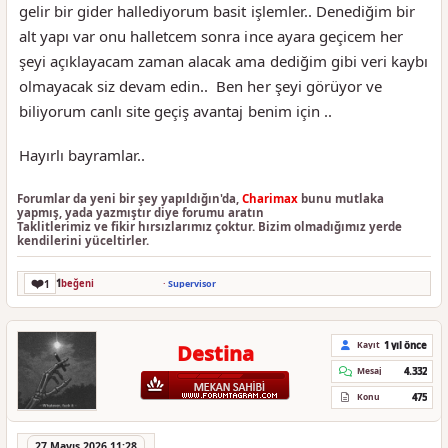
gelir bir gider hallediyorum basit işlemler.. Denediğim bir
alt yapı var onu halletcem sonra ince ayara geçicem her
şeyi açıklayacam zaman alacak ama dediğim gibi veri kaybı
olmayacak siz devam edin.. Ben her şeyi görüyor ve
biliyorum canlı site geçiş avantaj benim için ..
Hayırlı bayramlar..
Forumlar da yeni bir şey yapıldığın'da,
Charimax
bunu mutlaka
yapmış, yada yazmıştır diye forumu aratın
Taklitlerimiz ve fikir hırsızlarımız çoktur. Bizim olmadığımız yerde
kendilerini yüceltirler.
❤️
1
1
beğeni
·
Supervisor
1 yıl önce
Kayıt
Destina
4.332
Mesaj
475
Konu
27 Mayıs 2026 11:28