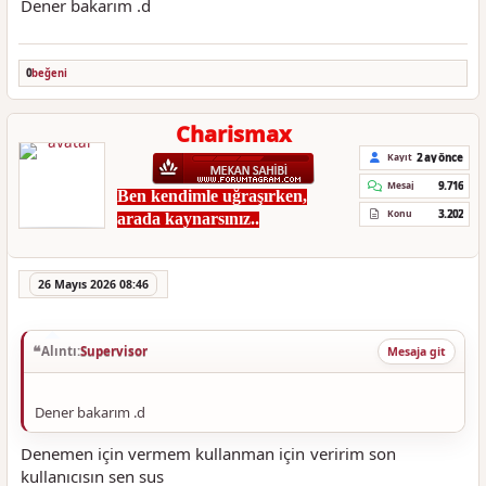
Dener bakarım .d
0
beğeni
Charismax
2 ay önce
Kayıt
9.716
Mesaj
Ben kendimle uğraşırken,
3.202
Konu
arada kaynarsınız..
26 Mayıs 2026 08:46
Alıntı:
Supervisor
Mesaja git
Dener bakarım .d
Denemen için vermem kullanman için veririm son
kullanıcısın sen sus