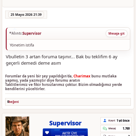
25 Mayıs 2026 21:39
Alıntı:
Supervisor
Mesaja git
Yönetim istifa
Vbulletin 3 artan foruma taşınır... Bak bu teklifim 6 ay
geçerli demedi deme asım
Forumlar da yeni bir şey yapıldığın'da,
Charimax
bunu mutlaka
yapmış, yada yazmıştır diye forumu aratın
Taklitlerimiz ve fikir hırsızlarımız çoktur. Bizim olmadığımız yerde
kendilerini yüceltirler.
0
beğeni
1 yıl önce
Kayıt
Supervisor
1.769
Mesaj