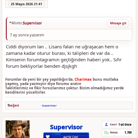
25 Mayıs 2026 21:41
Alıntı:
Supervisor
Mesaja git
7 ay sonra yazarım
Ciddi diyorum lan .. Lisans falan ne uğraşacan hem o
zamana kadar oturur burası, ki talipleri de var da ..
Kimsenin forumtagramın geçtiğinden haberi yok.. Sıfır
forum bekliyorlar benden djsjkgh
Forumlar da yeni bir şey yapıldığın'da,
Charimax
bunu mutlaka
yapmış, yada yazmıştır diye forumu aratın
Taklitlerimiz ve fikir hırsızlarımız çoktur. Bizim olmadığımız yerde
kendilerini yüceltirler.
1
beğeni
·
Supervisor
1 yıl önce
Kayıt
Supervisor
1.769
Mesaj