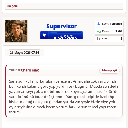
0
beğeni
1 yıl önce
Kayıt
Supervisor
1.769
Mesaj
2
Konu
26 Mayıs 2026 07:36
Alıntı:
Charismax
Mesaja git
Sana son kullanıcı kurulum verecem.. Ama daha çok var .. Şimdi
ben kendi kafama göre yapıyorum tek başıma.. Mesela sen dedin
ya zaman şeyi yok o mobil mobil de koymayacam masaüstün'de
var görünümü biraz değiştiririm.. Yani global değil de özel php
kişisel mantığında yaptığımdan şunda var şöyle bizde niye yok
öyle şeylerine girmek istemiyorum farklı olsun temel yapı zaten
forum