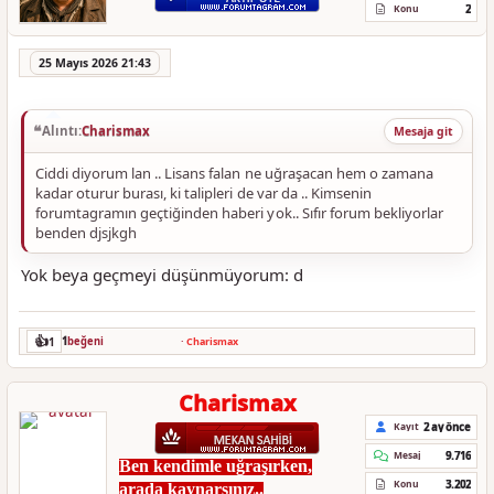
2
Konu
25 Mayıs 2026 21:43
Alıntı:
Charismax
Mesaja git
Ciddi diyorum lan .. Lisans falan ne uğraşacan hem o zamana
kadar oturur burası, ki talipleri de var da .. Kimsenin
forumtagramın geçtiğinden haberi yok.. Sıfır forum bekliyorlar
benden djsjkgh
Yok beya geçmeyi düşünmüyorum: d
👍
1
1
beğeni
·
Charismax
Charismax
2 ay önce
Kayıt
9.716
Mesaj
Ben kendimle uğraşırken,
3.202
Konu
arada kaynarsınız..