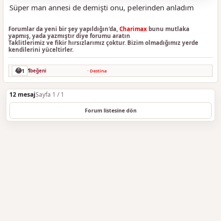
Süper man annesi de demişti onu, pelerinden anladım
Forumlar da yeni bir şey yapıldığın'da,
Charimax
bunu mutlaka
yapmış, yada yazmıştır diye forumu aratın
Taklitlerimiz ve fikir hırsızlarımız çoktur. Bizim olmadığımız yerde
kendilerini yüceltirler.
😂
1
1
beğeni
·
Destina
12 mesaj
Sayfa 1 / 1
Forum listesine dön