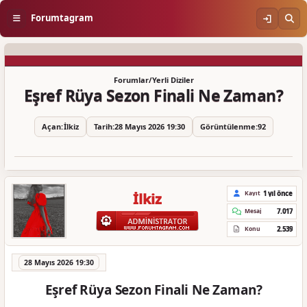
Forumtagram
Forumlar
/
Yerli Diziler
Eşref Rüya Sezon Finali Ne Zaman?
Açan:
İlkiz
Tarih:
28 Mayıs 2026 19:30
Görüntülenme:
92
1 yıl önce
Kayıt
İlkiz
7.017
Mesaj
2.539
Konu
28 Mayıs 2026 19:30
Eşref Rüya Sezon Finali Ne Zaman?