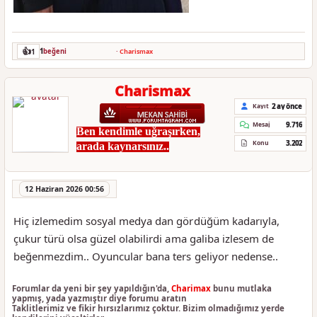
👍
1
1
beğeni
·
Charismax
Charismax
2 ay önce
Kayıt
9.716
Mesaj
Ben kendimle uğraşırken,
3.202
Konu
arada kaynarsınız..
12 Haziran 2026 00:56
Hiç izlemedim sosyal medya dan gördüğüm kadarıyla,
çukur türü olsa güzel olabilirdi ama galiba izlesem de
beğenmezdim.. Oyuncular bana ters geliyor nedense..
Forumlar da yeni bir şey yapıldığın'da,
Charimax
bunu mutlaka
yapmış, yada yazmıştır diye forumu aratın
Taklitlerimiz ve fikir hırsızlarımız çoktur. Bizim olmadığımız yerde