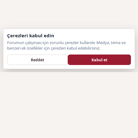
Çerezleri kabul edin
Forumun çalışması için zorunlu çerezler kullanılır. Medya, tema ve
benzeri ek özellikler için çerezleri kabul edebilirsiniz.
Reddet
Kabul et
Forumtagram
F
SISTEM BILGILENDIRMESI
Forumtagram.com, hazır sistemlerin sınırlayıcı yapısından
sıyrılarak, tamamen sitemize özel olarak geliştirilen Artan Forum
(Özel PHP) altyapısına geçiş yapmıştır. Türkiye'nin bağımsız ve
topluluk odaklı genel forum platformu olan Forumtagram, kendi