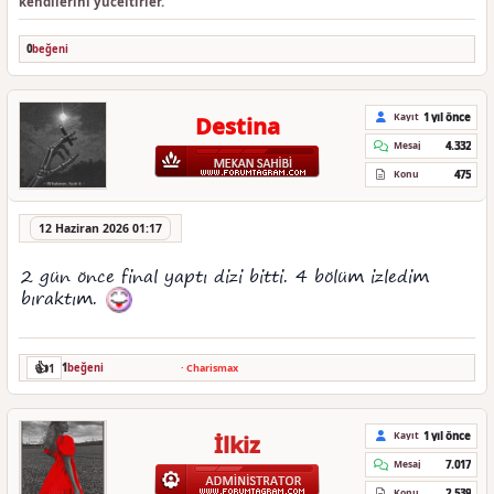
kendilerini yüceltirler.
0
beğeni
1 yıl önce
Kayıt
Destina
4.332
Mesaj
475
Konu
12 Haziran 2026 01:17
2 gün önce final yaptı dizi bitti. 4 bölüm izledim
bıraktım.
👍
1
1
beğeni
·
Charismax
1 yıl önce
Kayıt
İlkiz
7.017
Mesaj
2.539
Konu