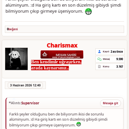
alüminyum. :d Ha giriş kartı en son düzelmiş gibiydi şimdi
bilmiyorum çıkıp girmeye üşeniyorum.
0
beğeni
Charismax
2 ay önce
Kayıt
9.590
Mesaj
Ben kendimle uğraşırken,
3.167
Konu
arada kaynarsınız..
3 Haziran 2026 12:40
Alıntı:
Supervisor
Mesaja git
Farklı şeyler olduğunu ben de biliyorum ikisi de sorunlu
alüminyum. :d Ha giriş kartı en son düzelmiş gibiydi şimdi
bilmiyorum çıkıp girmeye üşeniyorum.