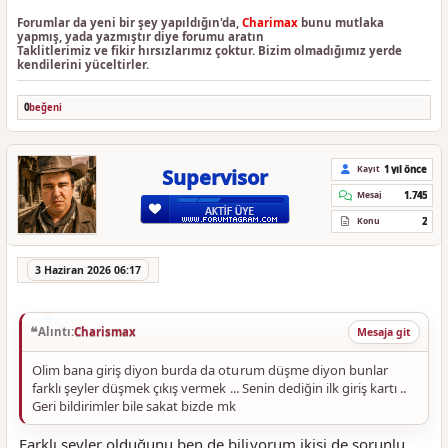
Forumlar da yeni bir şey yapıldığın'da,
Charimax
bunu mutlaka
yapmış, yada yazmıştır diye forumu aratın
Taklitlerimiz ve fikir hırsızlarımız çoktur. Bizim olmadığımız yerde
kendilerini yüceltirler.
0
beğeni
1 yıl önce
Kayıt
Supervisor
1.745
Mesaj
2
Konu
3 Haziran 2026 06:17
Alıntı:
Charismax
Mesaja git
Olim bana giriş diyon burda da oturum düşme diyon bunlar
farklı şeyler düşmek çıkış vermek ... Senin dediğin ilk giriş kartı ..
Geri bildirimler bile sakat bizde mk
Farklı şeyler olduğunu ben de biliyorum ikisi de sorunlu