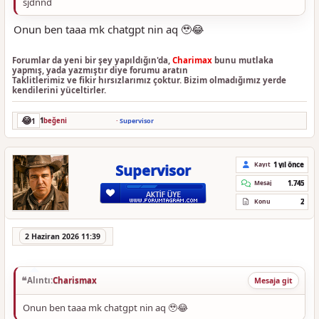
sjdnnd
Onun ben taaa mk chatgpt nin aq 🥹😂
Forumlar da yeni bir şey yapıldığın'da,
Charimax
bunu mutlaka
yapmış, yada yazmıştır diye forumu aratın
Taklitlerimiz ve fikir hırsızlarımız çoktur. Bizim olmadığımız yerde
kendilerini yüceltirler.
😂
1
1
beğeni
·
Supervisor
1 yıl önce
Kayıt
Supervisor
1.745
Mesaj
2
Konu
2 Haziran 2026 11:39
Alıntı:
Charismax
Mesaja git
Onun ben taaa mk chatgpt nin aq 🥹😂