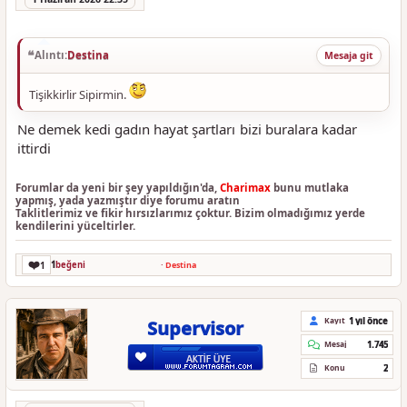
Alıntı:
Destina
Mesaja git
Tişikkirlir Sipirmin.
Ne demek kedi gadın hayat şartları bizi buralara kadar
ittirdi
Forumlar da yeni bir şey yapıldığın'da,
Charimax
bunu mutlaka
yapmış, yada yazmıştır diye forumu aratın
Taklitlerimiz ve fikir hırsızlarımız çoktur. Bizim olmadığımız yerde
kendilerini yüceltirler.
❤️
1
1
beğeni
·
Destina
1 yıl önce
Kayıt
Supervisor
1.745
Mesaj
2
Konu