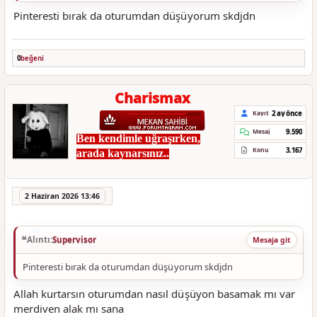
Pinteresti bırak da oturumdan düşüyorum skdjdn
0
beğeni
Charismax
2 ay önce
Kayıt
9.590
Mesaj
Ben kendimle uğraşırken,
3.167
Konu
arada kaynarsınız..
2 Haziran 2026 13:46
Alıntı:
Supervisor
Mesaja git
Pinteresti bırak da oturumdan düşüyorum skdjdn
Allah kurtarsın oturumdan nasıl düşüyon basamak mı var
merdiven alak mı sana