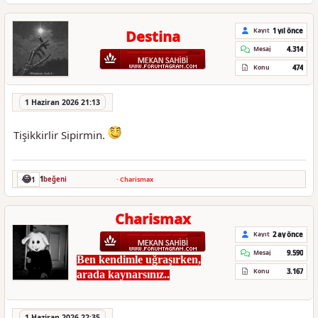
1 yıl önce
Kayıt
Destina
4.314
Mesaj
474
Konu
1 Haziran 2026 21:13
Tişikkirlir Sipirmin.
😂
1
1
beğeni
·
Charismax
Charismax
2 ay önce
Kayıt
9.590
Mesaj
Ben kendimle uğraşırken,
3.167
Konu
arada kaynarsınız..
1 Haziran 2026 22:35