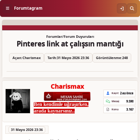
Forumtagram
Forumlar
/
Forum Duyuruları
Pinteres link at çalışsın mantığı
Açan:
Charismax
Tarih:
31 Mayıs 2026 23:36
Görüntülenme:
248
Charismax
2 ay önce
Kayıt
9.590
Mesaj
Ben kendimle uğraşırken,
3.167
Konu
arada kaynarsınız..
31 Mayıs 2026 23:36