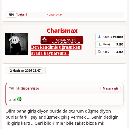
😂
1
1
beğeni
·
Charismax
Charismax
2 ay önce
Kayıt
9.590
Mesaj
Ben kendimle uğraşırken,
3.167
Konu
arada kaynarsınız..
2 Haziran 2026 23:47
Alıntı:
Supervisor
Mesaja git
Al al
Olim bana giriş diyon burda da oturum düşme diyon
bunlar farklı şeyler düşmek çıkış vermek ... Senin dediğin
ilk giriş kartı .. Geri bildirimler bile sakat bizde mk