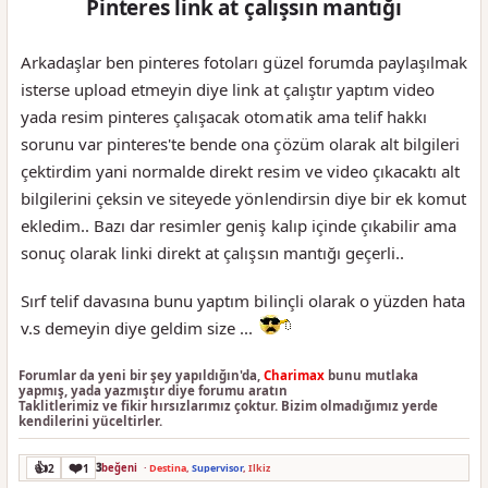
Pinteres link at çalışsın mantığı
Arkadaşlar ben pinteres fotoları güzel forumda paylaşılmak
isterse upload etmeyin diye link at çalıştır yaptım video
yada resim pinteres çalışacak otomatik ama telif hakkı
sorunu var pinteres'te bende ona çözüm olarak alt bilgileri
çektirdim yani normalde direkt resim ve video çıkacaktı alt
bilgilerini çeksin ve siteyede yönlendirsin diye bir ek komut
ekledim.. Bazı dar resimler geniş kalıp içinde çıkabilir ama
sonuç olarak linki direkt at çalışsın mantığı geçerli..
Sırf telif davasına bunu yaptım bilinçli olarak o yüzden hata
v.s demeyin diye geldim size ...
Forumlar da yeni bir şey yapıldığın'da,
Charimax
bunu mutlaka
yapmış, yada yazmıştır diye forumu aratın
Taklitlerimiz ve fikir hırsızlarımız çoktur. Bizim olmadığımız yerde
kendilerini yüceltirler.
👍
❤️
2
1
3
beğeni
·
Destina
,
Supervisor
,
İlkiz