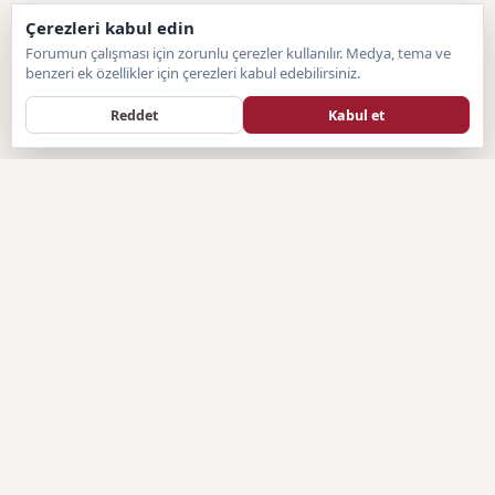
Çerezleri kabul edin
Forumun çalışması için zorunlu çerezler kullanılır. Medya, tema ve
benzeri ek özellikler için çerezleri kabul edebilirsiniz.
Reddet
Kabul et
Forumtagram
F
SISTEM BILGILENDIRMESI
Forumtagram.com, hazır sistemlerin sınırlayıcı yapısından
sıyrılarak, tamamen sitemize özel olarak geliştirilen Artan Forum
(Özel PHP) altyapısına geçiş yapmıştır. Türkiye'nin bağımsız ve
topluluk odaklı genel forum platformu olan Forumtagram, kendi
yerli ve özel yazılım mimarisiyle üyelerine çok daha hızlı, güvenli
ve benzersiz bir forum deneyimi sunmaktadır.
YASAL UYARI