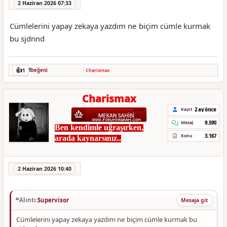
2 Haziran 2026 07:33
Cümlelerini yapay zekaya yazdım ne biçim cümle kurmak
bu sjdnnd
👍
1
1
beğeni
·
Charismax
Charismax
2 ay önce
Kayıt
9.590
Mesaj
Ben kendimle uğraşırken,
3.167
Konu
arada kaynarsınız..
2 Haziran 2026 10:40
Alıntı:
Supervisor
Mesaja git
Cümlelerini yapay zekaya yazdım ne biçim cümle kurmak bu