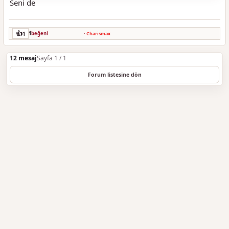
Seni de
👍
1
1
beğeni
·
Charismax
12 mesaj
Sayfa 1 / 1
Forum listesine dön