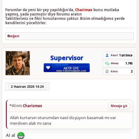
Forumlar da yeni bir şey yapıldığın'da,
Charimax
bunu mutlaka
yapmış, yada yazmıştır diye forumu aratın
Taklitlerimiz ve fikir hırsızlarımız çoktur. Bizim olmadığımız yerde
kendilerini yüceltirler.
0
beğeni
1 yıl önce
Kayıt
Supervisor
1.745
Mesaj
2
Konu
2 Haziran 2026 14:24
Alıntı:
Charismax
Mesaja git
Allah kurtarsın oturumdan nasıl düşüyon basamak mı var
merdiven alak mı sana
Al al