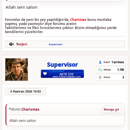
Allah seni salsın
Forumlar da yeni bir şey yapıldığın'da,
Charimax
bunu mutlaka
yapmış, yada yazmıştır diye forumu aratın
Taklitlerimiz ve fikir hırsızlarımız çoktur. Bizim olmadığımız yerde
kendilerini yüceltirler.
😂
1
1
beğeni
·
Supervisor
1 yıl önce
Kayıt
Supervisor
1.745
Mesaj
2
Konu
3 Haziran 2026 14:02
Alıntı:
Charismax
Mesaja git
Allah seni salsın