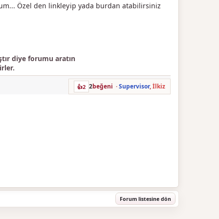
um... Özel den linkleyip yada burdan atabilirsiniz
ır diye forumu aratın
rler.
2
beğeni
·
Supervisor
,
İlkiz
👍
2
Forum listesine dön