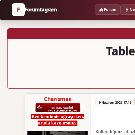
F
Forumtagram
Forum
Ne
Table
Charismax
9 Haziran 2026 17:13
Ben kendimle uğraşırken,
arada kaynarsınız..
Kullandığınız cihaz