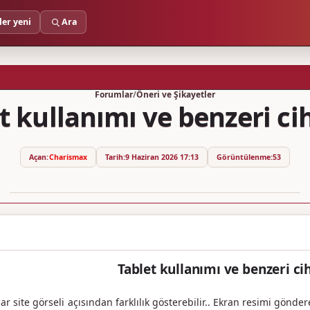
ler yeni
Ara
Forumlar
/
Öneri ve Şikayetler
t kullanımı ve benzeri ci
Açan:
Charismax
Tarih:
9 Haziran 2026 17:13
Görüntülenme:
53
Tablet kullanımı ve benzeri ci
lar site görseli açısından farklılık gösterebilir.. Ekran resimi gö