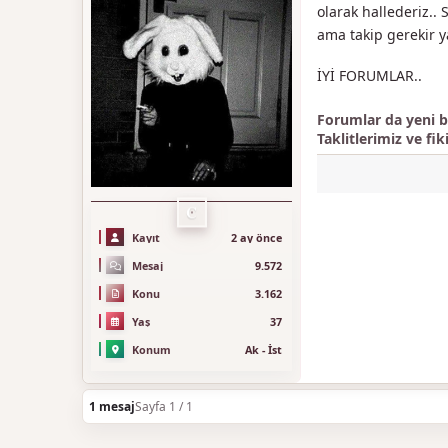
olarak hallederiz..
ama takip gerekir y
İYİ FORUMLAR..
Forumlar da yeni bi
Taklitlerimiz ve fik
C
Kayıt
2 ay önce
Mesaj
9.572
Konu
3.162
Yaş
37
Konum
Ak - İst
1 mesaj
Sayfa 1 / 1