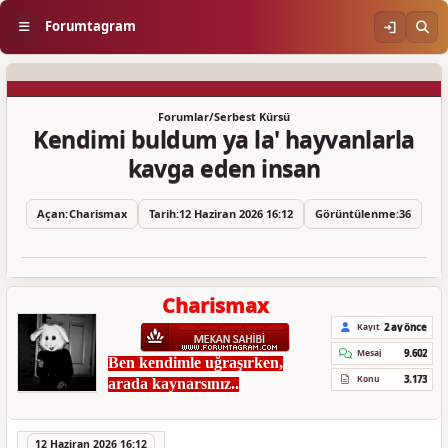
Forumtagram
Forumlar
/
Serbest Kürsü
Kendimi buldum ya la' hayvanlarla
kavga eden insan
Açan:
Charismax
Tarih:
12 Haziran 2026 16:12
Görüntülenme:
36
Charismax
2 ay önce
Kayıt
9.602
Mesaj
Ben kendimle uğraşırken,
3.173
Konu
arada kaynarsınız..
12 Haziran 2026 16:12