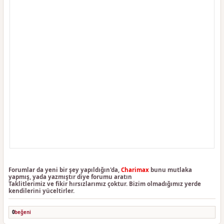
Forumlar da yeni bir şey yapıldığın'da,
Charimax
bunu mutlaka
yapmış, yada yazmıştır diye forumu aratın
Taklitlerimiz ve fikir hırsızlarımız çoktur. Bizim olmadığımız yerde
kendilerini yüceltirler.
0
beğeni