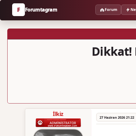
F
Forumtagram
Forum
Ne
Dikkat! 
İlkiz
27 Haziran 2026 21:22