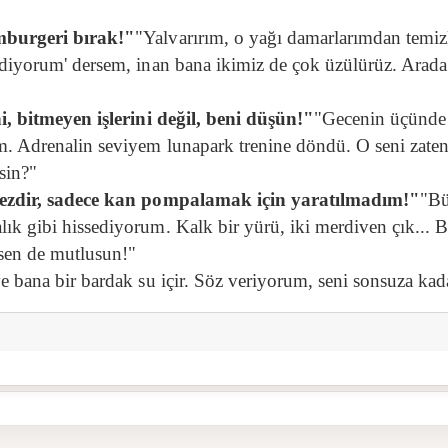
mburgeri bırak!"
"Yalvarırım, o yağı damarlarımdan temizl
diyorum' dersem, inan bana ikimiz de çok üzülürüz. Arada b
ni, bitmeyen işlerini değil, beni düşün!"
"Gecenin üçünde o
. Adrenalin seviyem lunapark trenine döndü. O seni zaten 
sin?"
gezdir, sadece kan pompalamak için yaratılmadım!"
"Bü
ık gibi hissediyorum. Kalk bir yürü, iki merdiven çık... 
sen de mutlusun!"
e bana bir bardak su içir. Söz veriyorum, seni sonsuza kad