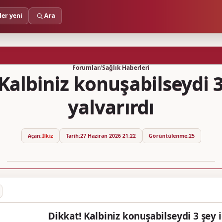
ler yeni
Ara
Forumlar
/
Sağlık Haberleri
Kalbiniz konuşabilseydi 3
yalvarırdı
Açan:
İlkiz
Tarih:
27 Haziran 2026 21:22
Görüntülenme:
25
Dikkat! Kalbiniz konuşabilseydi 3 şey i