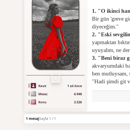
1. "O ikinci ha
Bir gün 'greve gi
diyeceğim."
2. "Eski sevgili
yapmaktan bıktım
uyuyalım, ne der
3. "Beni biraz 
akvaryumdaki bal
ben mutluysam, 
İ
"Hadi şimdi git v
Kayıt
1 yıl önce
Mesaj
6.948
Konu
2.526
1 mesaj
Sayfa 1 / 1