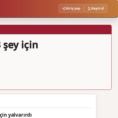
Giriş yap
Kayıt ol
 şey için
çin yalvarırdı