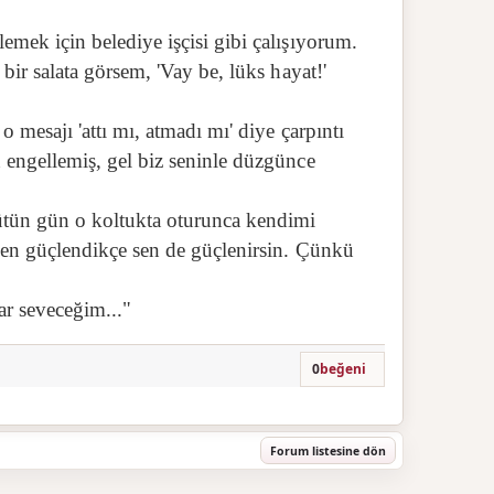
emek için belediye işçisi gibi çalışıyorum.
ir salata görsem, 'Vay be, lüks hayat!'
 mesajı 'attı mı, atmadı mı' diye çarpıntı
engellemiş, gel biz seninle düzgünce
tün gün o koltukta oturunca kendimi
Ben güçlendikçe sen de güçlenirsin. Çünkü
ar seveceğim..."
0
beğeni
Forum listesine dön