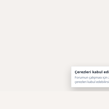
Çerezleri kabul ed
Forumun çalışması için z
çerezleri kabul edebilirsi
Forumtagram
F