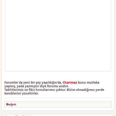
Forumlar da yeni bir şey yapıldığın'da,
Charimax
bunu mutlaka
yapmış, yada yazmıştır diye forumu aratın
Taklitlerimiz ve fikir hırsızlarımız çoktur. Bizim olmadığımız yerde
kendilerini yüceltirler.
0
beğeni