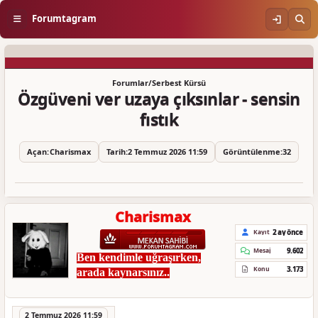
Forumtagram
Forumlar
/
Serbest Kürsü
Özgüveni ver uzaya çıksınlar - sensin
fıstık
Açan:
Charismax
Tarih:
2 Temmuz 2026 11:59
Görüntülenme:
32
Charismax
2 ay önce
Kayıt
9.602
Mesaj
Ben kendimle uğraşırken,
3.173
Konu
arada kaynarsınız..
2 Temmuz 2026 11:59