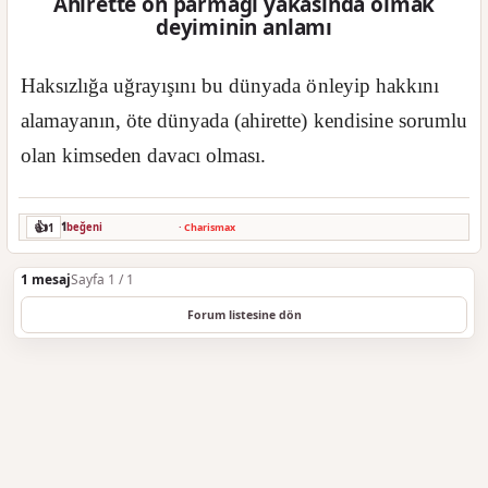
Ahirette on parmağı yakasında olmak
deyiminin anlamı
Haksızlığa uğrayışını bu dünyada önleyip hakkını
alamayanın, öte dünyada (ahirette) kendisine sorumlu
olan kimseden davacı olması.
👍
1
1
beğeni
·
Charismax
1 mesaj
Sayfa 1 / 1
Forum listesine dön