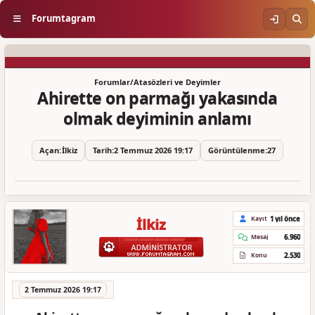
Forumtagram
Forumlar
/
Atasözleri ve Deyimler
Ahirette on parmağı yakasında
olmak deyiminin anlamı
Açan:
İlkiz
Tarih:
2 Temmuz 2026 19:17
Görüntülenme:
27
1 yıl önce
Kayıt
İlkiz
6.960
Mesaj
2.530
Konu
2 Temmuz 2026 19:17