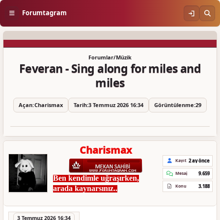
Forumtagram
Forumlar
/
Müzik
Feveran - Sing along for miles and
miles
Açan:
Charismax
Tarih:
3 Temmuz 2026 16:34
Görüntülenme:
29
Charismax
2 ay önce
Kayıt
9.659
Mesaj
Ben kendimle uğraşırken,
3.188
Konu
arada kaynarsınız..
3 Temmuz 2026 16:34