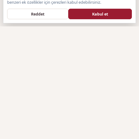
benzeri ek özellikler için çerezleri kabul edebilirsiniz.
Reddet
Kabul et
Forumtagram
F
SISTEM BILGILENDIRMESI
Forumtagram.com, hazır sistemlerin sınırlayıcı yapısından
sıyrılarak, tamamen sitemize özel olarak geliştirilen Artan Forum
(Özel PHP) altyapısına geçiş yapmıştır. Türkiye'nin bağımsız ve
topluluk odaklı genel forum platformu olan Forumtagram, kendi
yerli ve özel yazılım mimarisiyle üyelerine çok daha hızlı, güvenli
ve benzersiz bir forum deneyimi sunmaktadır.
YASAL UYARI
Yasal Uyarı: Forumtagram.com, 5651 sayılı Kanun kapsamında
"Yer Sağlayıcı" olarak hizmet vermektedir. Forum alanlarında