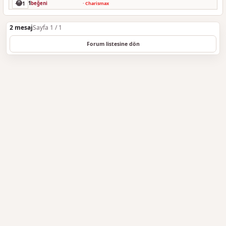
😂
1
1
beğeni
·
Charismax
2 mesaj
Sayfa 1 / 1
Forum listesine dön