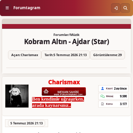
Forumtagram
Forumlar
/
Müzik
Kobram Altın - Ajdar (Star)
Açan:
Charismax
Tarih:
5 Temmuz 2026 21:13
Görüntülenme:
29
Charismax
2 ay önce
Kayıt
9.590
Mesaj
Ben kendimle uğraşırken,
3.177
Konu
arada kaynarsınız..
5 Temmuz 2026 21:13