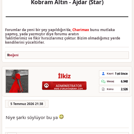
Kobram Altın - Ajdar (Star)
Forumlar da yeni bir şey yapıldığın'da,
Charimax
bunu mutlaka
yapmış, yada yazmıştır diye forumu aratın
Taklitlerimiz ve fikir hırsızlarımız çoktur. Bizim olmadığımız yerde
kendilerini yüceltirler.
0
beğeni
1 yıl önce
Kayıt
İlkiz
6.948
Mesaj
2.526
Konu
5 Temmuz 2026 21:38
Niye şarkı söylüyor bu ya